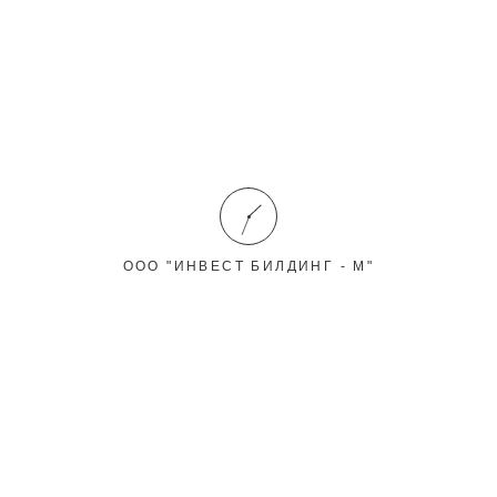
ЭКСПРЕСС ЗАЯВКА НА РАСЧЕТ
Мы строим дома из любых
материалов!
Ваше имя
ООО "ИНВЕСТ БИЛДИНГ - М"
Ваш телефон
Выберите площадь
Выберите материал