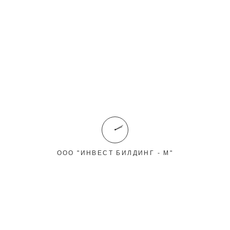
ЭКСПРЕСС ЗАЯВКА НА РАСЧЕТ
ООО "ИНВЕСТ БИЛДИНГ - М"
Мы строим дома из любых материалов!
Ваш телефон